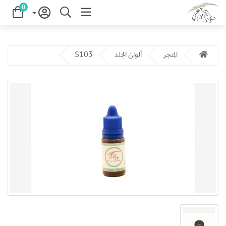
0
المتجر
ألوان الجلد
S103